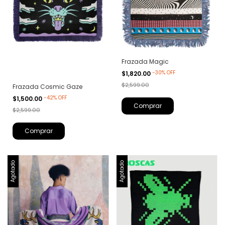
Frazada Magic
-
30
%
OFF
$1,820.00
$2,599.00
Frazada Cosmic Gaze
-
42
%
OFF
$1,500.00
$2,599.00
Agotado
Agotado