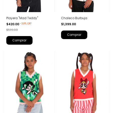
Playera "Mad Teddy"
Chaleco Burbuja
-
30
%
OFF
$420.00
$1,399.00
$599.00
Comprar
Comprar