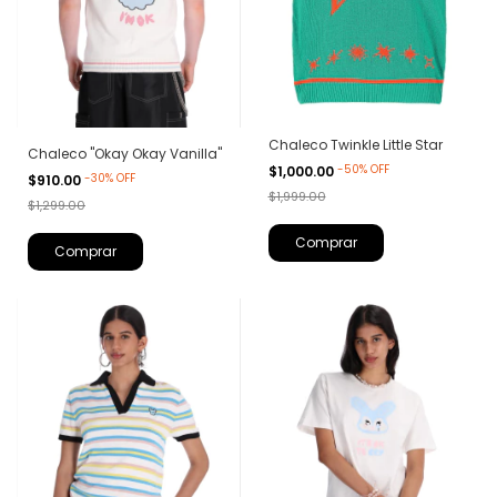
Chaleco Twinkle Little Star
Chaleco "Okay Okay Vanilla"
-
50
%
OFF
$1,000.00
-
30
%
OFF
$910.00
$1,999.00
$1,299.00
Comprar
Comprar