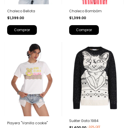
Chaleco Bellota
Chaleco Bombóm
$1,399.00
$1,399.00
Comprar
Comprar
Suéter Gato 1984
Playera "Vanilla cookie"
-
30
%
OFF
$1,400.00