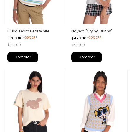
Blusa Team Bear White
Playera "Crying Bunny"
-
30
%
OFF
-
30
%
OFF
$700.00
$420.00
$999.00
$599.00
Comprar
Comprar