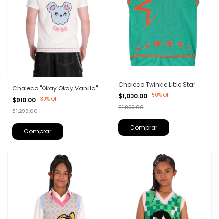
Chaleco Twinkle Little Star
Chaleco "Okay Okay Vanilla"
-
50
%
OFF
$1,000.00
-
30
%
OFF
$910.00
$1,999.00
$1,299.00
Comprar
Comprar