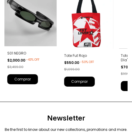
S01 NEGRO
Tote Fut Rojo
Tote B
Día"
-
43
%
OFF
$2,000.00
-
50
%
OFF
$550.00
$700
$3,499.00
$1,099.00
$999.
Newsletter
Be the first to know about our new collections, promotions and more.