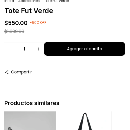
Inicio
.
Accessories
.
Tote Fut Verde
Tote Fut Verde
$550.00
-
50
%
OFF
$1,099.00
Compartir
Productos similares